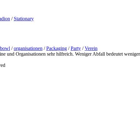
adion
/
Stationary
bowl
/
organisationen
/
Packaging
/
Party
/
Verein
ine und Organisationen sehr hilfreich. Weniger Abfall bedeutet weniger 
ved