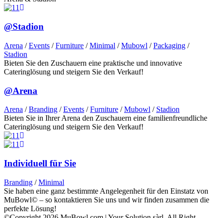
@Stadion
Arena
/
Events
/
Furniture
/
Minimal
/
Mubowl
/
Packaging
/
Stadion
Bieten Sie den Zuschauern eine praktische und innovative
Cateringlösung und steigern Sie den Verkauf!
@Arena
Arena
/
Branding
/
Events
/
Furniture
/
Mubowl
/
Stadion
Bieten Sie in Ihrer Arena den Zuschauern eine familienfreundliche
Cateringlösung und steigern Sie den Verkauf!
Individuell für Sie
Branding
/
Minimal
Sie haben eine ganz bestimmte Angelegenheit für den Einstatz von
MuBowl© – so kontaktieren Sie uns und wir finden zusammen die
perfekte Lösung!
©Copyright 2026 MuBowl.com | Your Solution sàrl, All Right